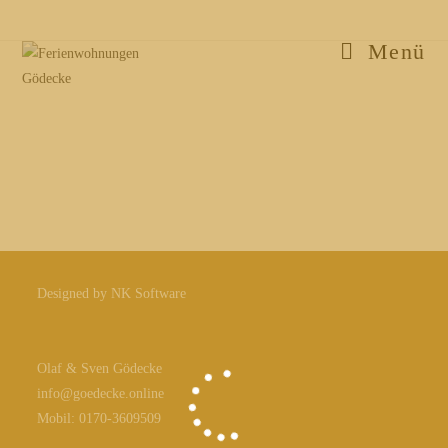
Inhalt
springen
Menü
Designed by NK Software
Olaf & Sven Gödecke
info@goedecke.online
Mobil: 0170-3609509