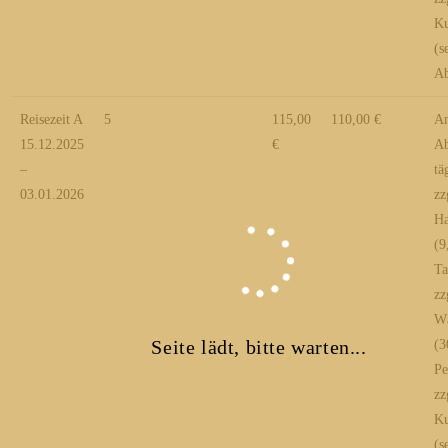
Ku
(s
Ab
Reisezeit A
5
115,00
110,00 €
An
15.12.2025
€
Ab
–
tä
03.01.2026
zz
Ha
(9
Ta
zz
Wä
Seite lädt, bitte warten...
(3
Pe
zz
Ku
(s