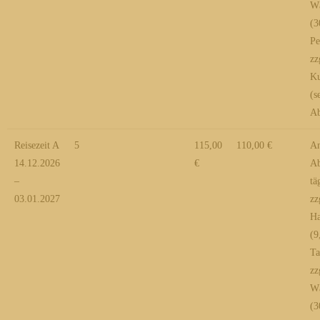
Wä
(3
Pe
zz
Ku
(s
Ab
Reisezeit A
5
115,00
110,00 €
An
14.12.2026
€
Ab
–
tä
03.01.2027
zz
Ha
(9
Ta
zz
Wä
(3