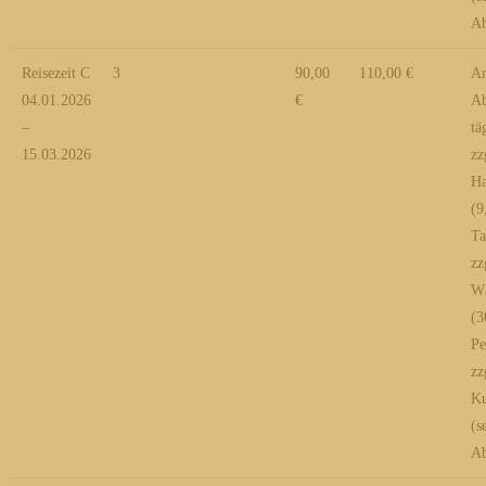
Ab
Reisezeit C
3
90,00
110,00 €
An
04.01.2026
€
Ab
–
tä
15.03.2026
zz
Ha
(9
Ta
zz
Wä
(3
Pe
zz
Ku
(s
Ab