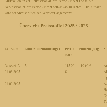
Kurtaxe, die in der Hauptsaison 4€ pro Person / Nacht und in der
Nebensaison 3€ pro Person / Nacht beträgt (ab 18 Jahren). Die Kurtaxe
wird bei Anreise durch den Vermieter abgerechnet.
Übersicht Preisstaffel 2025 / 2026
Zeitraum
Mindestübernachtungen
Preis /
Endreinigung
So
Nacht
Reisezeit A
5
115,00
110,00 €
An
01.06.2025
€
Ab
–
tä
21.09.2025
zz
Ha
(9
Ta