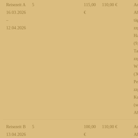
Reisezeit A
5
115,00
110,00 €
An
16.03.2026
€
Ab
–
tä
12.04.2026
zz
Ha
(9
Ta
zz
Wä
(3
Pe
zz
Ku
(s
Ab
Reisezeit B
5
100,00
110,00 €
An
13.04.2026
€
Ab