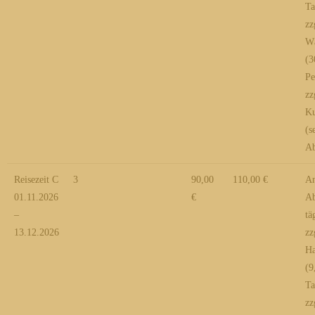
Ta
zz
Wä
(3
Pe
zz
Ku
(s
Ab
Reisezeit C
3
90,00
110,00 €
An
01.11.2026
€
Ab
–
tä
13.12.2026
zz
Ha
(9
Ta
zz