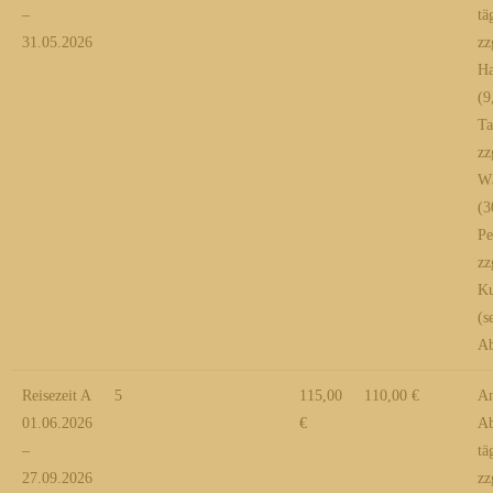
–
tä
31.05.2026
zz
Ha
(9
Ta
zz
Wä
(3
Pe
zz
Ku
(s
Ab
Reisezeit A
5
115,00
110,00 €
An
01.06.2026
€
Ab
–
tä
27.09.2026
zz