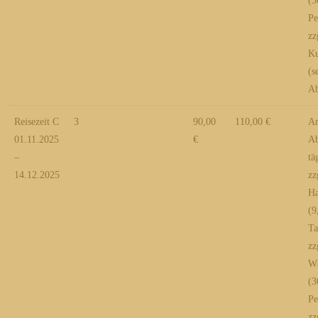
(3
Pe
zz
Ku
(s
Ab
Reisezeit C
3
90,00
110,00 €
An
01.11.2025
€
Ab
–
tä
14.12.2025
zz
Ha
(9
Ta
zz
Wä
(3
Pe
zz