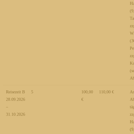
Ha
(9
Ta
zz
Wä
(3
Pe
zz
Ku
(s
Ab
Reisezeit B
5
100,00
110,00 €
An
28.09.2026
€
Ab
–
tä
31.10.2026
zz
Ha
(9