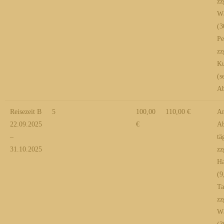
zz
Wä
(3
Pe
zz
Ku
(s
Ab
Reisezeit B
5
100,00
110,00 €
An
22.09.2025
€
Ab
–
tä
31.10.2025
zz
Ha
(9
Ta
zz
Wä