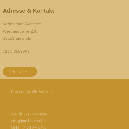
Adresse & Kontakt
Vermietung Gödecke
Wertherstraße 290
33619
Bielefeld
0170-3609509
Anfragen
Designed by NK Software
Olaf & Sven Gödecke
info@goedecke.online
Mobil: 0170-3609509