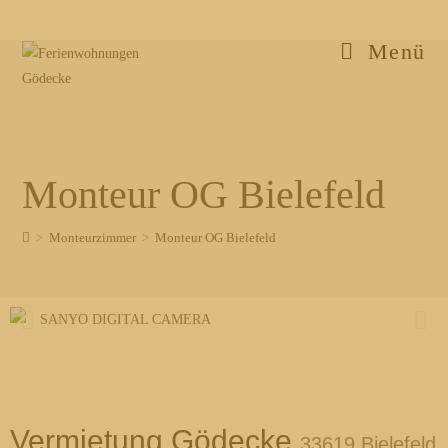
Inhalt
springen
Menü
Monteur OG Bielefeld
>
Monteurzimmer
>
Monteur OG Bielefeld
Vermietung Gödecke
33619 Bielefeld