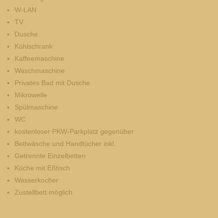
W-LAN
TV
Dusche
Kühl­schrank
Kaffee­maschine
Wasch­maschine
Privates Bad mit Dusche
Mikro­welle
Spül­maschine
WC
kostenloser PKW-Parkplatz gegenüber
Bettwäsche und Handtücher inkl.
Getrennte Einzelbetten
Küche mit Eßtisch
Wasserkocher
Zustellbett möglich